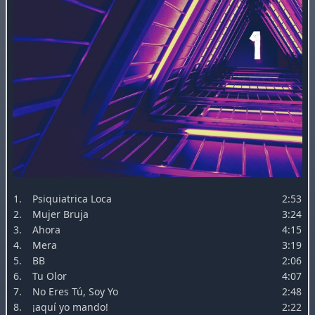
1.
Psiquiatrica Loca
2:53
2.
Mujer Bruja
3:24
3.
Ahora
4:15
4.
Mera
3:19
5.
BB
2:06
6.
Tu Olor
4:07
7.
No Eres Tú, Soy Yo
2:48
8.
¡aquí yo mando!
2:22