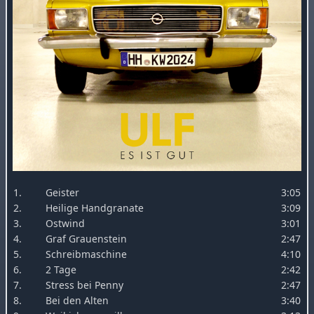
1.
Geister
3:05
2.
Heilige Handgranate
3:09
3.
Ostwind
3:01
4.
Graf Grauenstein
2:47
5.
Schreibmaschine
4:10
6.
2 Tage
2:42
7.
Stress bei Penny
2:47
8.
Bei den Alten
3:40