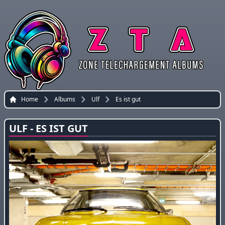
Home
Albums
Ulf
Es ist gut
ULF - ES IST GUT